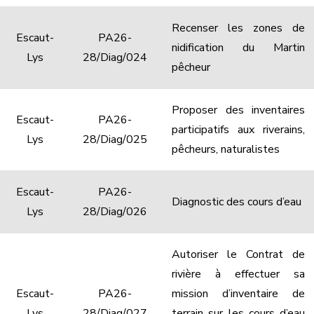
Recenser les zones de
Escaut-
PA26-
nidification du Martin
Lys
28/Diag/024
pêcheur
Proposer des inventaires
Escaut-
PA26-
participatifs aux riverains,
Lys
28/Diag/025
pêcheurs, naturalistes
Escaut-
PA26-
Diagnostic des cours d’eau
Lys
28/Diag/026
Autoriser le Contrat de
rivière à effectuer sa
Escaut-
PA26-
mission d’inventaire de
Lys
28/Diag/027
terrain sur les cours d’eau